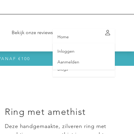
Bekijk onze reviews op Trustpilot
Home
Sieraden
Inloggen
In opdracht
VANAF €100
Aanmelden
Blogs
Ring met amethist
Deze handgemaakte, zilveren ring met