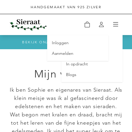
HANDGEMAAKT VAN 925 ZILVER
BEKIJK ONZE REVIEWS OP TRUSTPILOT
Inloggen
Home
Aanmelden
Sieraden
In opdracht
Mijn verhaal
Blogs
Ik ben Sophie en eigenares van Sieraat. Als
klein meisje was ik al gefascineerd door
edelstenen en het maken van sieraden.
Wat begon met kralen en draad, bracht mij
tot het leren van de fijne kneepjes van het
edelsmeden. Ik vind het super leuk om te